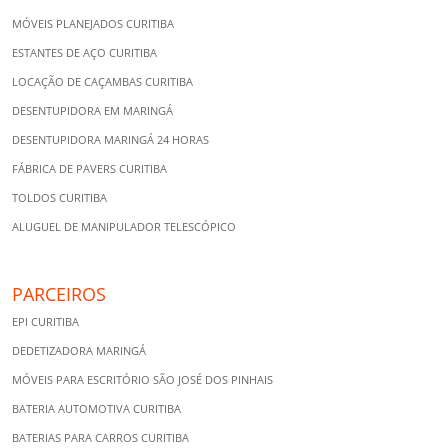
MÓVEIS PLANEJADOS CURITIBA
ESTANTES DE AÇO CURITIBA
LOCAÇÃO DE CAÇAMBAS CURITIBA
DESENTUPIDORA EM MARINGÁ
DESENTUPIDORA MARINGÁ 24 HORAS
FÁBRICA DE PAVERS CURITIBA
TOLDOS CURITIBA
ALUGUEL DE MANIPULADOR TELESCÓPICO
PARCEIROS
EPI CURITIBA
DEDETIZADORA MARINGÁ
MÓVEIS PARA ESCRITÓRIO SÃO JOSÉ DOS PINHAIS
BATERIA AUTOMOTIVA CURITIBA
BATERIAS PARA CARROS CURITIBA