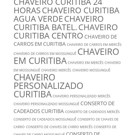
CHAVEIRO CURITIBA 24
HORAS
CHAVEIRO CURITIBA
AGUA VERDE
CHAVEIRO
CURITIBA BATEL.
CHAVEIRO
CURITIBA CENTRO
CHAVEIRO DE
CARROS EM CURITIBA
CHAVEIRO DE CARROS EM MERCÊS
CHAVEIRO
CHAVEIRO DE CARROS EM MOSSUNGUÊ
EM CURITIBA
CHAVEIRO EM MERCÊS
CHAVEIRO
EM MOSSUNGUÊ
CHAVEIRO MERCÊS
CHAVEIRO MOSSUNGUÊ
CHAVEIRO
PERSONALIZADO
CURITIBA
CHAVEIRO PERSONALIZADO MERCÊS
CONSERTO DE
CHAVEIRO PERSONALIZADO MOSSUNGUÊ
CADEADOS CURITIBA
CONSERTO DE CADEADOS MERCÊS
CONSERTO DE CADEADOS MOSSUNGUÊ
CONSERTO DE CHAVES DE
CARRO
CONSERTO DE CHAVES DE CARRO MERCÊS
CONSERTO DE
CONSERTO DE
CHAVES DE CARRO MOSSUNGUÊ