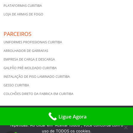
PLATAFORMAS CURITIBA
LOJA DE ARMAS DE FOGO
PARCEIROS
UNIFORMES PROFISSIONAIS CURITIBA
ARROLHADOR DE GARRAFAS
EMPRESA DE CARGA E DESCARGA
GALPÃO PRÉ-MOLDADO CURITIBA
INSTALAÇÃO DE PISO LAMINADO CURITIBA
GESSO CURITIBA
COLCHÕES DIRETO DA FABRICA EM CURITIBA
Usamos cookies em nosso site para fornecer a experiência
Ligue Agora
mais relevante, lembrando suas preferências e visitas
repetidas. Ao clicar em “Aceitar todos”, você concorda com o
uso de TODOS os cookies.