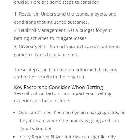
crucial. Here are some steps to consider:
Research: Understand the teams, players, and
conditions that influence outcomes.
Bankroll Management: Set a budget for your
betting activities to mitigate losses.
Diversify Bets: Spread your bets across different
games or types to balance risk.
These steps can lead to more informed decisions
and better results in the long run.
Key Factors to Consider When Betting
Several critical factors can impact your betting
experience. These include:
Odds and Lines: Keep an eye on changing odds, as
they indicate where the money is going and can
signal value bets.
Injury Reports: Player injuries can significantly