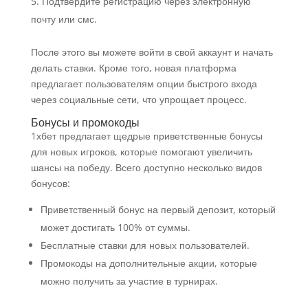
Подтвердите регистрацию через электронную
почту или смс.
После этого вы можете войти в свой аккаунт и начать
делать ставки. Кроме того, новая платформа
предлагает пользователям опции быстрого входа
через социальные сети, что упрощает процесс.
Бонусы и промокоды
1хбет предлагает щедрые приветственные бонусы
для новых игроков, которые помогают увеличить
шансы на победу. Всего доступно несколько видов
бонусов:
Приветственный бонус на первый депозит, который
может достигать 100% от суммы.
Бесплатные ставки для новых пользователей.
Промокоды на дополнительные акции, которые
можно получить за участие в турнирах.