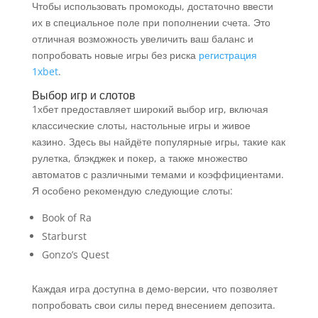
Чтобы использовать промокоды, достаточно ввести
их в специальное поле при пополнении счета. Это
отличная возможность увеличить ваш баланс и
попробовать новые игры без риска
регистрация
1xbet
.
Выбор игр и слотов
1хбет предоставляет широкий выбор игр, включая
классические слоты, настольные игры и живое
казино. Здесь вы найдёте популярные игры, такие как
рулетка, блэкджек и покер, а также множество
автоматов с различными темами и коэффициентами.
Я особено рекомендую следующие слоты:
Book of Ra
Starburst
Gonzo’s Quest
Каждая игра доступна в демо-версии, что позволяет
попробовать свои силы перед внесением депозита.