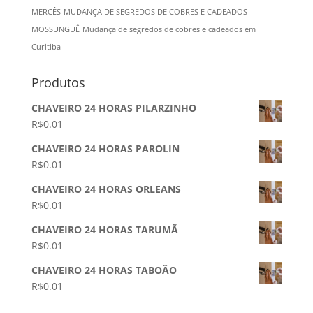
MERCÊS
MUDANÇA DE SEGREDOS DE COBRES E CADEADOS
MOSSUNGUÊ
Mudança de segredos de cobres e cadeados em
Curitiba
Produtos
CHAVEIRO 24 HORAS PILARZINHO
R$
0.01
CHAVEIRO 24 HORAS PAROLIN
R$
0.01
CHAVEIRO 24 HORAS ORLEANS
R$
0.01
CHAVEIRO 24 HORAS TARUMÃ
R$
0.01
CHAVEIRO 24 HORAS TABOÃO
R$
0.01