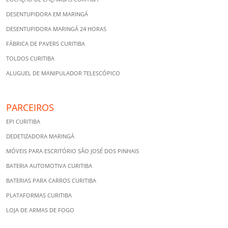
DESENTUPIDORA EM MARINGÁ
DESENTUPIDORA MARINGÁ 24 HORAS
FÁBRICA DE PAVERS CURITIBA
TOLDOS CURITIBA
ALUGUEL DE MANIPULADOR TELESCÓPICO
PARCEIROS
EPI CURITIBA
DEDETIZADORA MARINGÁ
MÓVEIS PARA ESCRITÓRIO SÃO JOSÉ DOS PINHAIS
BATERIA AUTOMOTIVA CURITIBA
BATERIAS PARA CARROS CURITIBA
PLATAFORMAS CURITIBA
LOJA DE ARMAS DE FOGO