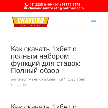
(41) 3335-9199 / (41) 98872-6973
chaveirosantos24h@hotmail.com
Как скачать 1хбет с
полным набором
функций для ставок:
Полный обзор
por
Gilson Maximo de Lima
|
jul 1, 2026
|
Sem
categoria
Как скачать 1хбет с