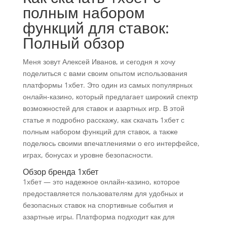
полным набором
функций для ставок:
Полный обзор
Меня зовут Алексей Иванов, и сегодня я хочу
поделиться с вами своим опытом использования
платформы 1хбет. Это один из самых популярных
онлайн-казино, который предлагает широкий спектр
возможностей для ставок и азартных игр. В этой
статье я подробно расскажу, как скачать 1хбет с
полным набором функций для ставок, а также
поделюсь своими впечатлениями о его интерфейсе,
играх, бонусах и уровне безопасности.
Обзор бренда 1хбет
1хбет — это надежное онлайн-казино, которое
предоставляется пользователям для удобных и
безопасных ставок на спортивные события и
азартные игры. Платформа подходит как для