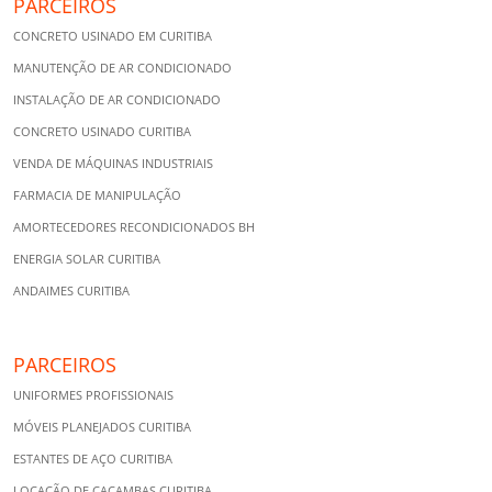
PARCEIROS
CONCRETO USINADO EM CURITIBA
MANUTENÇÃO DE AR CONDICIONADO
INSTALAÇÃO DE AR CONDICIONADO
CONCRETO USINADO CURITIBA
VENDA DE MÁQUINAS INDUSTRIAIS
FARMACIA DE MANIPULAÇÃO
AMORTECEDORES RECONDICIONADOS BH
ENERGIA SOLAR CURITIBA
ANDAIMES CURITIBA
PARCEIROS
UNIFORMES PROFISSIONAIS
MÓVEIS PLANEJADOS CURITIBA
ESTANTES DE AÇO CURITIBA
LOCAÇÃO DE CAÇAMBAS CURITIBA