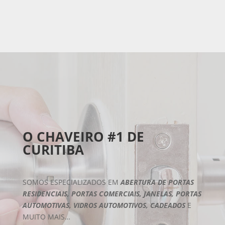
O CHAVEIRO #1 DE
CURITIBA
SOMOS ESPECIALIZADOS EM
ABERTURA DE PORTAS
RESIDENCIAIS, PORTAS COMERCIAIS, JANELAS, PORTAS
AUTOMOTIVAS, VIDROS AUTOMOTIVOS, CADEADOS
E
MUITO MAIS…