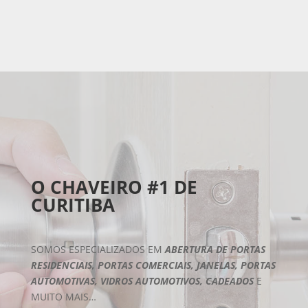
O CHAVEIRO #1 DE
CURITIBA
SOMOS ESPECIALIZADOS EM
ABERTURA DE PORTAS
RESIDENCIAIS, PORTAS COMERCIAIS, JANELAS, PORTAS
AUTOMOTIVAS, VIDROS AUTOMOTIVOS, CADEADOS
E
MUITO MAIS…