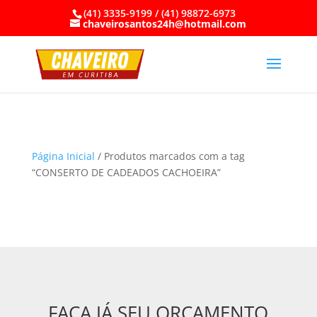
(41) 3335-9199 / (41) 98872-6973
chaveirosantos24h@hotmail.com
Página Inicial
/ Produtos marcados com a tag
“CONSERTO DE CADEADOS CACHOEIRA”
FAÇA JÁ SEU ORÇAMENTO