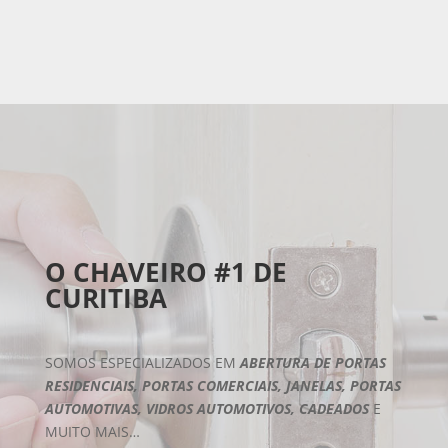
O CHAVEIRO #1 DE
CURITIBA
SOMOS ESPECIALIZADOS EM
ABERTURA DE PORTAS
RESIDENCIAIS, PORTAS COMERCIAIS, JANELAS, PORTAS
AUTOMOTIVAS, VIDROS AUTOMOTIVOS, CADEADOS
E
MUITO MAIS…