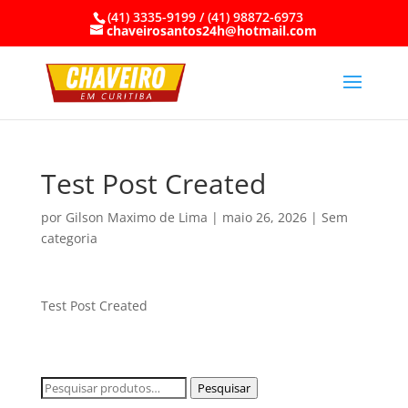
(41) 3335-9199 / (41) 98872-6973
chaveirosantos24h@hotmail.com
Test Post Created
por
Gilson Maximo de Lima
|
maio 26, 2026
|
Sem
categoria
Test Post Created
Pesquisar
Pesquisar
por: